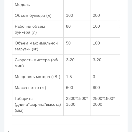
Модель
Объем бункера (л)
100
200
300
Рабочий объем
80
160
240
бункера (л)
Объем максимальной
50
100
150
загрузки (кг）
Скорость миксера (об/
3-20
3-20
3-20
мин)
Мощность мотора (кВт)
1.5
3
3
Масса нетто (кг)
600
800
1000
Габариты
2300*1500*
2500*1800*
2500*
(длина*ширина*высота)
1500
2000
2100
(мм)