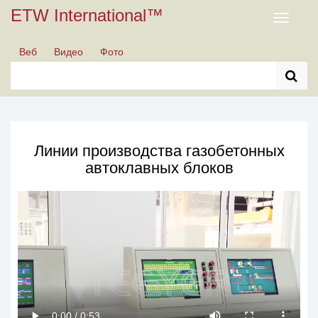
ETW International™
Toggle
navigati
Веб
Видео
Фото
Линии производства газобетонных
автоклавных блоков