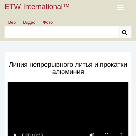
ETW International™
Toggle
navigati
Веб
Видео
Фото
Линия непрерывного литья и прокатки
алюминия