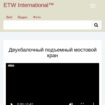
ETW International™
Toggle
navigati
Веб
Видео
Фото
Двухбалочный подъемный мостовой
кран