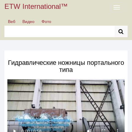
ETW International™
Toggle
navigati
Веб
Видео
Фото
Гидравлические ножницы портального
типа