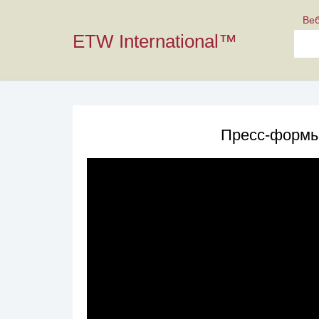
Ве
ETW International™
Пресс-формы