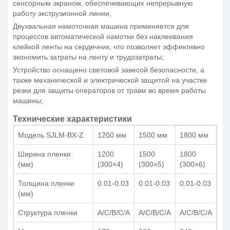
сенсорным экраном, обеспечивающих непрерывную
работу экструзионной линии;
Двухвальная намоточная машина применяется для
процессов автоматической намотки без наклеивания
клейкой ленты на сердечник, что позволяет эффективно
экономить затраты на ленту и трудозатраты;
Устройство оснащено световой завесой безопасности, а
также механической и электрической защитой на участке
резки для защиты операторов от травм во время работы
машины;
Технические характеристики
Модель SJLM-BX-Z
1200 мм
1500 мм
1800 мм
Ширина пленки
1200
1500
1800
(мм)
(300×4)
(300×5)
(300×6)
Толщина пленки
0.01-0.03
0.01-0.03
0.01-0.03
(мм)
Структура пленки
A/C/B/C/A
A/C/B/C/A
A/C/B/C/A