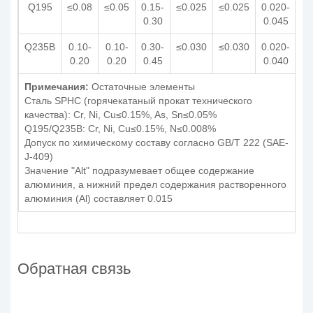
Q195
≤0.08
≤0.05
0.15-
≤0.025
≤0.025
0.020-
0.30
0.045
Q235B
0.10-
0.10-
0.30-
≤0.030
≤0.030
0.020-
0.20
0.20
0.45
0.040
Примечания:
Остаточные элементы
Сталь SPHC (горячекатаный прокат технического
качества): Cr, Ni, Cu≤0.15%, As, Sn≤0.05%
Q195/Q235B: Cr, Ni, Cu≤0.15%, N≤0.008%
Допуск по химическому составу согласно GB/T 222 (SAE-
J-409)
Значение "Alt" подразумевает общее содержание
алюминия, а нижний предел содержания растворенного
алюминия (Al) составляет 0.015
Обратная связь