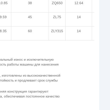
10.85
38
ZQ650
12.64
Y250M-
6
9.59
45
ZL75
14
Y250M-
4
8.35
60
ZLY315
14
Y280M-
6
мальный износ и исключительную
ность работы машины для нанесения
, изготовлены из высококачественной
стойкость и продлевает срок службы
няя конструкция гарантируют
а, обеспечивая постоянное качество