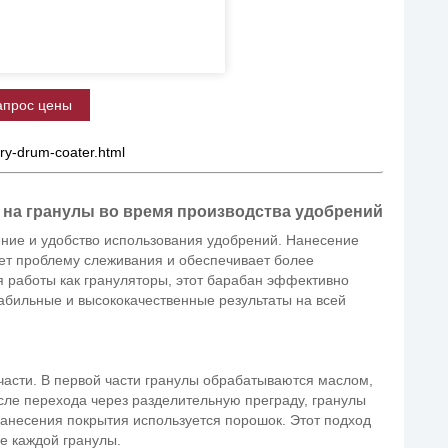
апрос цены
tary-drum-coater.html
 на гранулы во время производства удобрений
ение и удобство использования удобрений. Нанесение
ет проблему слеживания и обеспечивает более
 работы как грануляторы, этот барабан эффективно
абильные и высококачественные результаты на всей
части. В первой части гранулы обрабатываются маслом,
сле перехода через разделительную преграду, гранулы
нанесения покрытия используется порошок. Этот подход
е каждой гранулы.