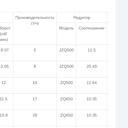
Производительность
Редуктор
Двиг
(т/ч)
борот
Модель
Соотношение
Модель
(об/
мин)
18.07
5
JZQ500
12.5
Y160M-
6
15.05
8
JZQ500
20.49
Y160M-
4
12
10
ZQ500
12.64
Y180L-
6
11.5
17
ZQ650
10.35
Y180L-
6
10.8
28
ZQ650
10.35
Y225M-
6