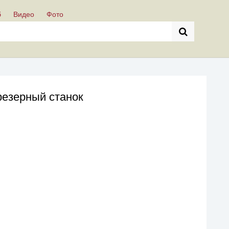
б
Видео
Фото
езерный станок