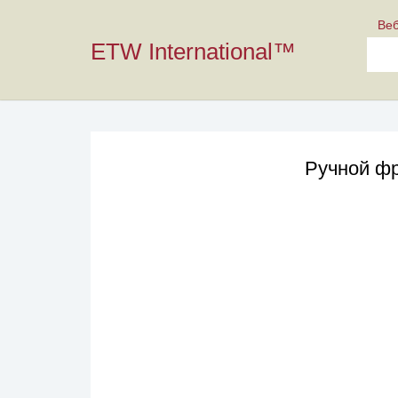
Ве
ETW International™
Ручной фр