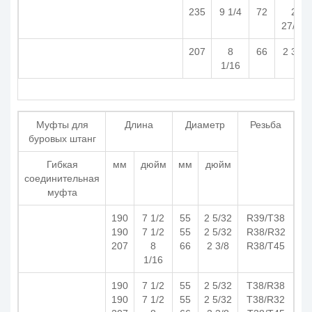
235
9 1/4
72
2
27/32
207
8
66
2 3/8
1/16
Муфты для
Длина
Диаметр
Резьба
буровых штанг
Гибкая
мм
дюйм
мм
дюйм
соединительная
муфта
190
7 1/2
55
2 5/32
R39/T38
190
7 1/2
55
2 5/32
R38/R32
207
8
66
2 3/8
R38/T45
1/16
190
7 1/2
55
2 5/32
T38/R38
190
7 1/2
55
2 5/32
T38/R32