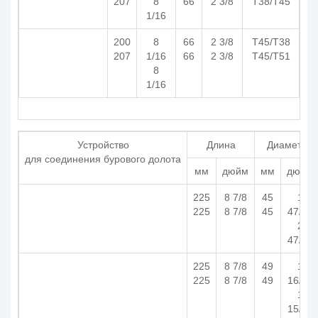
207
8
66
2 3/8
T38/T45
1/16
200
8
66
2 3/8
T45/T38
207
1/16
66
2 3/8
T45/T51
8
1/16
Устройство
Длина
Диаметр
для соединения бурового долота
мм
дюйм
мм
дюйм
225
8 7/8
45
1
225
8 7/8
45
47/64
2
47/64
225
8 7/8
49
1
225
8 7/8
49
16/15
1
15/16