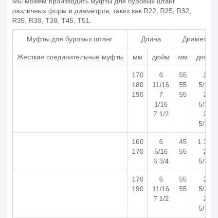
Мы можем производить муфты для буровых штанг
различных форм и диаметров, таких как R22, R25, R32,
R35, R38, T38, T45, T51.
Муфты для буровых штанг
Длина
Диаметр
Жесткие соединительные муфты
мм
дюйм
мм
дюйм
170
6
55
2
180
11/16
55
5/32
190
7
55
2
1/16
5/32
7 1/2
2
5/32
160
6
45
1 3/4
170
5/16
55
2
6 3/4
5/32
170
6
55
2
190
11/16
55
5/32
7 1/2
2
5/32