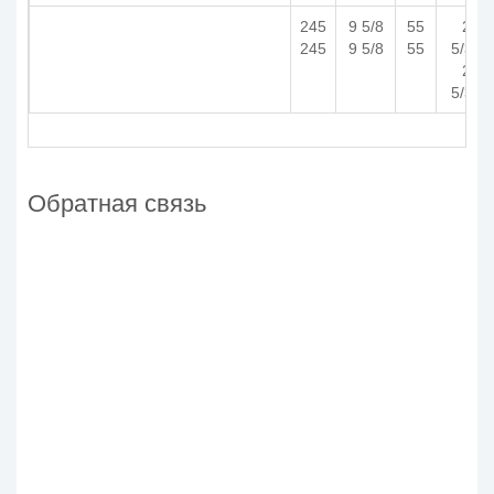
245
9 5/8
55
2
245
9 5/8
55
5/32
2
5/32
Обратная связь