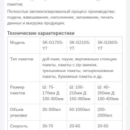
пакетов;
Полностью автоматизированный процесс производства:
подача, взвешивание, наполнение, запаивание, печать
данных и выгрузка продукции;
Технические характеристики
Модель
SK-G170S-
SK-G210S-
SK-G260S-
YT
YT
YT
Тип пакетов
дой-паки, паучи, вертикально стоящие
пакеты, пакеты с zip-замком,
трехшовные пакеты, четырехшовные
пакеты, бумажные пакеты и др.
Размер
Ш: 75-
Ш: 100-
Ш: 40-
пакетов
170мм Д:
210мм Д:
260мм Д:
100-300мм
150-380мм
180-400мм
Объем
30-300мл
50-1000мл
200-
упаковки
2000мл
Скорость
30-70
20-60
20-50