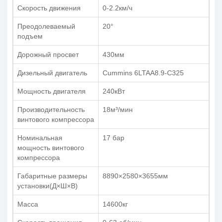
Скорость движения
0-2.2км/ч
Преодолеваемый
20°
подъем
Дорожный просвет
430мм
Дизельный двигатель
Cummins 6LTAA8.9-C325
Мощность двигателя
240кВт
Производительность
18м³/мин
винтового компрессора
Номинальная
17 бар
мощность винтового
компрессора
Габаритные размеры
8890×2580×3655мм
установки(Д×Ш×В)
Масса
14600кг