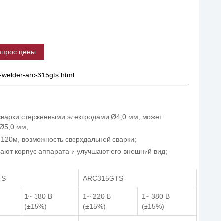
апрос цены
a-welder-arc-315gts.html
 сварки стержневыми электродами Ø4,0 мм, может
Ø5,0 мм;
120м, возможность сверхдальней сварки;
ют корпус аппарата и улучшают его внешний вид;
TS
ARC315GTS
1~ 380 В
1~ 220 В
1~ 380 В
(±15%)
(±15%)
(±15%)