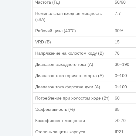
Частота (Гц)
50/60
Номинальная входная мощность
7.7
(кВА)
Рабочий цикл (40℃)
30%
VRD (В)
15
Напряжение на холостом ходу (В)
78
Диапазон выходного тока (А)
30~190
Диапазон тока горячего старта (А)
0~100
Диапазон тока форсажа дуги (А)
0~100
Потребление при холостом ходе (Вт)
60
Эффективность (%)
85
Коэффициент мощности
>0.70
Степень защиты корпуса
IP21