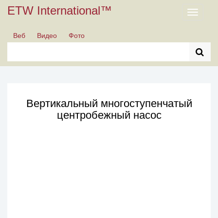
ETW International™
Toggle
navigati
Веб
Видео
Фото
Вертикальный многоступенчатый
центробежный насос