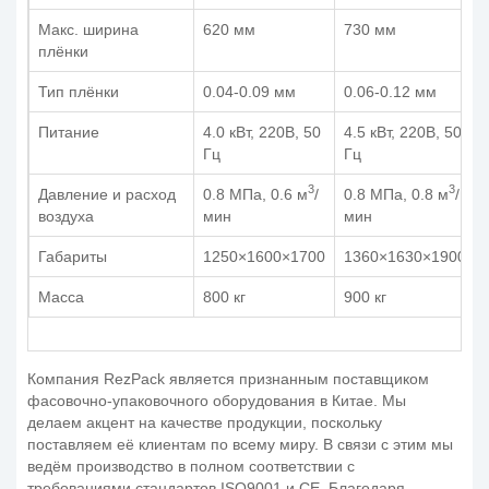
Макс. ширина
620 мм
730 мм
плёнки
Тип плёнки
0.04-0.09 мм
0.06-0.12 мм
Питание
4.0 кВт, 220В, 50
4.5 кВт, 220В, 50
Гц
Гц
3
3
Давление и расход
0.8 MПa, 0.6 м
/
0.8 MПa, 0.8 м
/
воздуха
мин
мин
Габариты
1250×1600×1700
1360×1630×1900
Масса
800 кг
900 кг
Компания RezPack является признанным поставщиком
фасовочно-упаковочного оборудования в Китае. Мы
делаем акцент на качестве продукции, поскольку
поставляем её клиентам по всему миру. В связи с этим мы
ведём производство в полном соответствии с
требованиями стандартов ISO9001 и СЕ. Благодаря