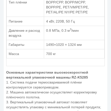
Тип плёнки
BOPP/CPP, BOPP/MCPP,
BOPP/PE, PET/VMPET/PE,
PET/AL/PE NY/PE PET/PE
Питание
4 кВт, 220В, 50 Гц
3
Давление и расход
0.8 MПa, 0.3 м
/мин
воздуха
Габариты
1490×1020 × 1324 мм
Масса
700 кг
Основные характеристики высокоскоростной
вертикальной упаковочной машины RZ-K5285
1. Система подачи термосвариваемой плёнки
контролируется сервоприводом.
2. Машина автоматически осуществляет корректировку
плёночного полотна.
3. Вертикальный упаковочный автомат позволяет
осуществлять упаковку с минимальной потерей продукта;