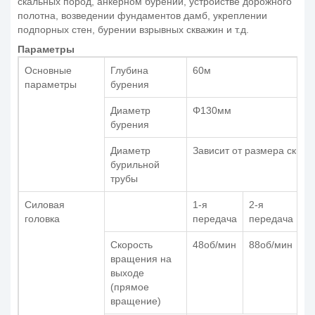
скальных пород, анкерном бурении, устройстве дорожного
полотна, возведении фундаментов дамб, укреплении
подпорных стен, бурении взрывных скважин и т.д.
Параметры
Основные
Глубина
60м
параметры
бурения
Диаметр
Φ130мм
бурения
Диаметр
Зависит от размера сква
бурильной
трубы
Силовая
1-я
2-я
3-
головка
передача
передача
п
Скорость
48об/мин
88об/мин
1
вращения на
м
выходе
(прямое
вращение)