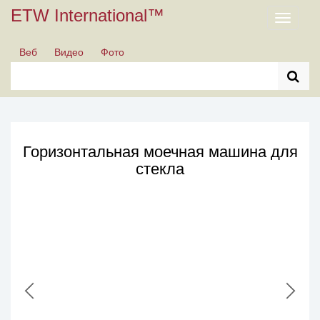
ETW International™
Toggle
navigati
Веб
Видео
Фото
Горизонтальная моечная машина для
стекла