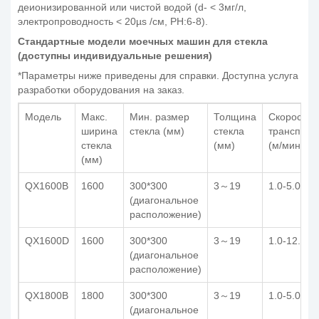
деионизированной или чистой водой (d- < 3мг/л,
электропроводность < 20µs /см, PH:6-8).
Стандартные модели моечных машин для стекла
(доступны индивидуальные решения)
*Параметры ниже приведены для справки. Доступна услуга
разработки оборудования на заказ.
Модель
Макс.
Мин. размер
Толщина
Скорость
ширина
стекла (мм)
стекла
транспорт
стекла
(мм)
(м/мин)
(мм)
QX1600B
1600
300*300
3～19
1.0-5.0
(диагональное
расположение)
QX1600D
1600
300*300
3～19
1.0-12.0
(диагональное
расположение)
QX1800B
1800
300*300
3～19
1.0-5.0
(диагональное