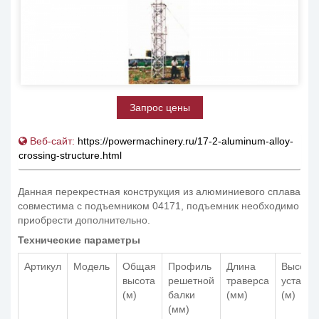
Запрос цены
Веб-сайт:
https://powermachinery.ru/17-2-aluminum-alloy-
crossing-structure.html
Данная перекрестная конструкция из алюминиевого сплава
совместима с подъемником 04171, подъемник необходимо
приобрести дополнительно.
Технические параметры
Артикул
Модель
Общая
Профиль
Длина
Высота
высота
решетной
траверса
установ
(м)
балки
(мм)
(м)
(мм)