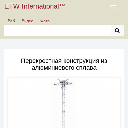
ETW International™
Toggle
navigati
Веб
Видео
Фото
Перекрестная конструкция из
алюминиевого сплава