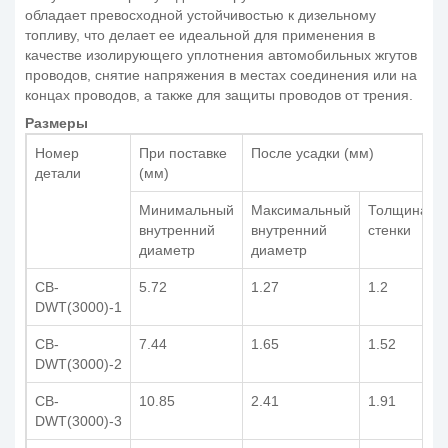
обладает превосходной устойчивостью к дизельному
топливу, что делает ее идеальной для применения в
качестве изолирующего уплотнения автомобильных жгутов
проводов, снятие напряжения в местах соединения или на
концах проводов, а также для защиты проводов от трения.
Размеры
Номер
При поставке
После усадки (мм)
детали
(мм)
Минимальный
Максимальный
Толщина
внутренний
внутренний
стенки
диаметр
диаметр
CB-
5.72
1.27
1.2
DWT(3000)-1
CB-
7.44
1.65
1.52
DWT(3000)-2
CB-
10.85
2.41
1.91
DWT(3000)-3