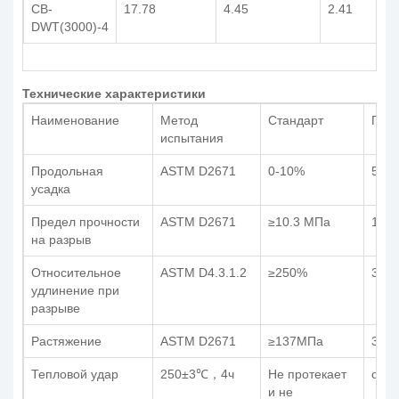
CB-
17.78
4.45
2.41
DWT(3000)-4
Технические характеристики
Наименование
Метод
Стандарт
Пока
испытания
Продольная
ASTM D2671
0-10%
5%
усадка
Предел прочности
ASTM D2671
≥10.3 МПа
18.
на разрыв
Относительное
ASTM D4.3.1.2
≥250%
330
удлинение при
разрыве
Растяжение
ASTM D2671
≥137МПа
370
Тепловой удар
250±3℃，4ч
Не протекает
соот
и не