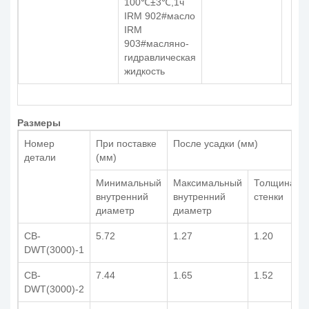
100℃±3℃,1ч
IRM 902#масло
IRM
903#масляно-
гидравлическая
жидкость
Размеры
Номер
При поставке
После усадки (мм)
детали
(мм)
Минимальный
Максимальный
Толщина
внутренний
внутренний
стенки
диаметр
диаметр
CB-
5.72
1.27
1.20
DWT(3000)-1
CB-
7.44
1.65
1.52
DWT(3000)-2