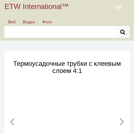
ETW International™
Toggle
navigati
Веб
Видео
Фото
Термоусадочные трубки с клеевым
слоем 4:1