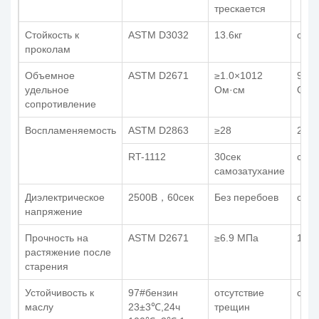
трескается
Стойкость к
ASTM D3032
13.6кг
соот
проколам
Объемное
ASTM D2671
≥1.0×1012
9.0×
удельное
Ом·см
Ом·
сопротивление
Воспламеняемость
ASTM D2863
≥28
29
RT-1112
30сек
соот
самозатухание
Диэлектрическое
2500В，60сек
Без перебоев
соот
напряжение
Прочность на
ASTM D2671
≥6.9 МПа
11.0
растяжение после
старения
Устойчивость к
97#бензин
отсутствие
соот
маслу
23±3℃,24ч
трещин