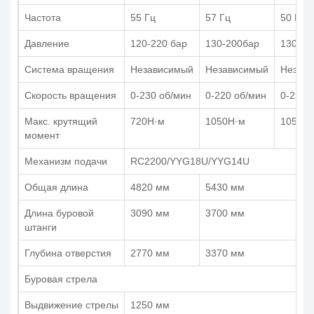
Частота
55 Гц
57 Гц
50 Гц
Давление
120-220 бар
130-200бар
130-18
Система вращения
Независимый
Независимый
Незав
Скорость вращения
0-230 об/мин
0-220 об/мин
0-220 
Макс. крутящий
720Н·м
1050Н·м
1050Н
момент
Механизм подачи
RC2200/YYG18U/YYG14U
Общая длина
4820 мм
5430 мм
Длина буровой
3090 мм
3700 мм
штанги
Глубина отверстия
2770 мм
3370 мм
Буровая стрела
Выдвижение стрелы
1250 мм