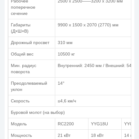
Рабочее
2500 x 2500——3200 x 3200 мм
поперечное
сечение
Габариты
9900 x 1500 x 2070 (2770) мм
(Д×Ш×В)
Дорожный просвет
310 мм
Общий вес
10500 кг
Мин. радиус
Внутренний: 2450 мм / Внешний: 5480
поворота
Преодолеваемый
14°
уклон
Скорость​
≤4,6 км/ч
Буровой молот (на выбор)
Модель
RC2200
YYG18U
YYG14
Мощность
21 кВт
18 кВт
14 кВт