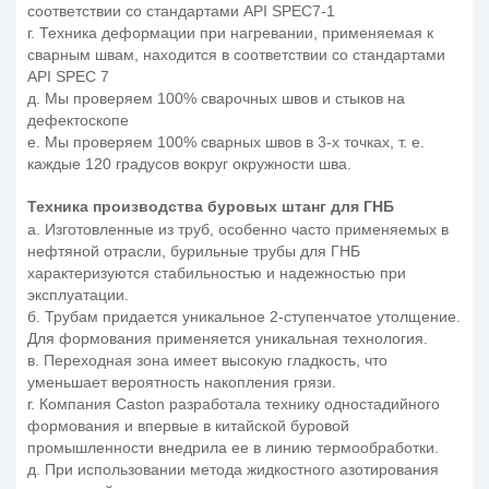
соответствии со стандартами API SPEC7-1
г. Техника деформации при нагревании, применяемая к
сварным швам, находится в соответствии со стандартами
API SPEC 7
д. Мы проверяем 100% сварочных швов и стыков на
дефектоскопе
е. Мы проверяем 100% сварных швов в 3-х точках, т. е.
каждые 120 градусов вокруг окружности шва.
Техника производства буровых штанг для ГНБ
а. Изготовленные из труб, особенно часто применяемых в
нефтяной отрасли, бурильные трубы для ГНБ
характеризуются стабильностью и надежностью при
эксплуатации.
б. Трубам придается уникальное 2-ступенчатое утолщение.
Для формования применяется уникальная технология.
в. Переходная зона имеет высокую гладкость, что
уменьшает вероятность накопления грязи.
г. Компания Caston разработала технику одностадийного
формования и впервые в китайской буровой
промышленности внедрила ее в линию термообработки.
д. При использовании метода жидкостного азотирования