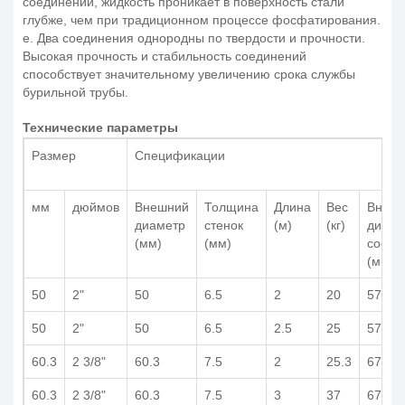
соединений, жидкость проникает в поверхность стали
глубже, чем при традиционном процессе фосфатирования.
е. Два соединения однородны по твердости и прочности.
Высокая прочность и стабильность соединений
способствует значительному увеличению срока службы
бурильной трубы.
Технические параметры
Размер
Спецификации
мм
дюймов
Внешний
Толщина
Длина
Вес
Внеш
диаметр
стенок
(м)
(кг)
диаме
(мм)
(мм)
соеди
(мм)
50
2"
50
6.5
2
20
57
50
2"
50
6.5
2.5
25
57
60.3
2 3/8"
60.3
7.5
2
25.3
67
60.3
2 3/8"
60.3
7.5
3
37
67